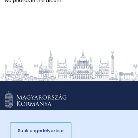
No photos in the album.
Sütik engedélyezése
© 2026 Külügyminisztérium