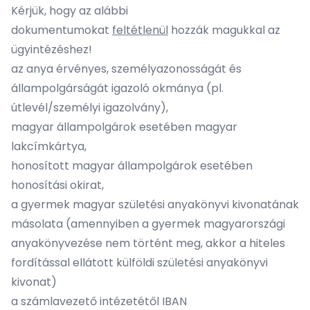
Kérjük, hogy az alábbi
dokumentumokat
feltétlenül
hozzák magukkal az
ügyintézéshez!
az anya érvényes, személyazonosságát és
állampolgárságát igazoló okmánya (pl.
útlevél/személyi igazolvány),
magyar állampolgárok esetében magyar
lakcímkártya,
honosított magyar állampolgárok esetében
honosítási okirat,
a gyermek magyar születési anyakönyvi kivonatának
másolata (amennyiben a gyermek magyarországi
anyakönyvezése nem történt meg, akkor a hiteles
fordítással ellátott külföldi születési anyakönyvi
kivonat)
a számlavezető intézetétől IBAN