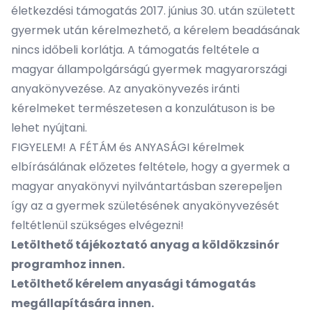
életkezdési támogatás 2017. június 30. után született
gyermek után kérelmezhető, a kérelem beadásának
nincs időbeli korlátja. A támogatás feltétele a
magyar állampolgárságú gyermek magyarországi
anyakönyvezése. Az anyakönyvezés iránti
kérelmeket természetesen a konzulátuson is be
lehet nyújtani.
FIGYELEM! A FÉTÁM és ANYASÁGI kérelmek
elbírásálának előzetes feltétele, hogy a gyermek a
magyar anyakönyvi nyilvántartásban szerepeljen
így az a gyermek születésének anyakönyvezését
feltétlenül szükséges elvégezni!
Letölthető tájékoztató anyag a köldökzsinór
programhoz
innen
.
Letölthető kérelem anyasági támogatás
megállapítására
innen
.