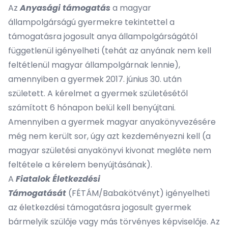
Az
Anyasági támogatás
a magyar
állampolgárságú gyermekre tekintettel a
támogatásra jogosult anya állampolgárságától
függetlenül igényelheti (tehát az anyának nem kell
feltétlenül magyar állampolgárnak lennie),
amennyiben a gyermek 2017. június 30. után
született. A kérelmet a gyermek születésétől
számított 6 hónapon belül kell benyújtani.
Amennyiben a gyermek magyar anyakönyvezésére
még nem került sor, úgy azt kezdeményezni kell (a
magyar születési anyakönyvi kivonat megléte nem
feltétele a kérelem benyújtásának).
A
Fiatalok Életkezdési
Támogatását
(FÉTÁM/Babakötvényt) igényelheti
az életkezdési támogatásra jogosult gyermek
bármelyik szülője vagy más törvényes képviselője. Az