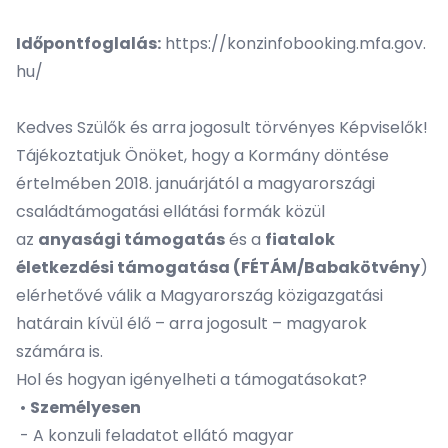
Időpontfoglalás:
https://konzinfobooking.mfa.gov.
hu/
Kedves Szülők és arra jogosult törvényes Képviselők!
Tájékoztatjuk Önöket, hogy a Kormány döntése
értelmében 2018. januárjától a magyarországi
családtámogatási ellátási formák közül
az
anyasági támogatás
és a
fiatalok
életkezdési támogatása (FÉTÁM/Babakötvény
)
elérhetővé válik a Magyarország közigazgatási
határain kívül élő – arra jogosult – magyarok
számára is.
Hol és hogyan igényelheti a támogatásokat?
•
Személyesen
- A konzuli feladatot ellátó magyar