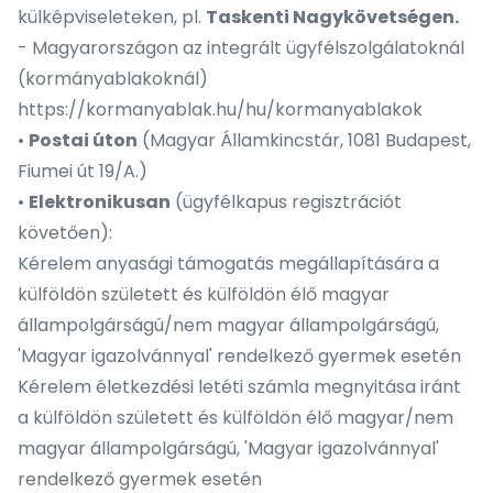
külképviseleteken, pl.
Taskenti Nagykövetségen.
- Magyarországon az integrált ügyfélszolgálatoknál
(kormányablakoknál)
https://kormanyablak.hu/hu/kormanyablakok
•
Postai úton
(Magyar Államkincstár, 1081 Budapest,
Fiumei út 19/A.)
•
Elektronikusan
(ügyfélkapus regisztrációt
követően):
Kérelem anyasági támogatás megállapítására a
külföldön született és külföldön élő magyar
állampolgárságú/nem magyar állampolgárságú,
'Magyar igazolvánnyal' rendelkező gyermek esetén
Kérelem életkezdési letéti számla megnyitása iránt
a külföldön született és külföldön élő magyar/nem
magyar állampolgárságú, 'Magyar igazolvánnyal'
rendelkező gyermek esetén